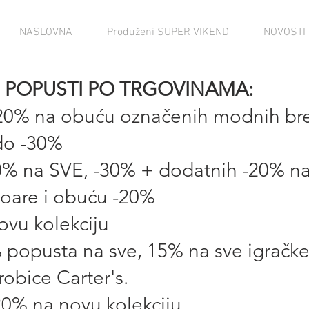
NASLOVNA
Produženi SUPER VIKEND
NOVOSTI
POPUSTI PO TRGOVINAMA:
20% na obuću označenih modnih br
do -30%
0% na SVE, -30% + dodatnih -20% n
soare i obuću -20%
ovu kolekciju
popusta na sve, 15% na sve igračke
robice Carter's.
20% na novu kolekciju