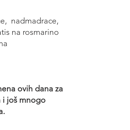
ce, nadmadrace,
atis na rosmarino
ma
emena ovih dana za
m i još mnogo
a.