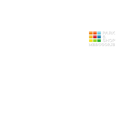
12 godina s vam
shopping with pleasure