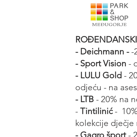
ROĐENDANSKI 
- Deichmann -
-
- Sport Vision
- 
-
LULU Gold
- 2
odjeću - na ase
-
LTB
- 20% na n
-
Tintilinić
- 10% 
kolekcije dječje 
- Gagro šport
- 