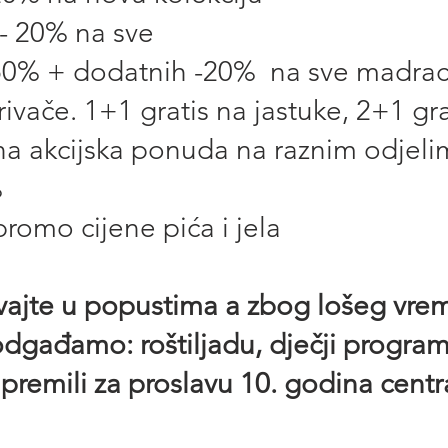
- 20% na sve
50% + dodatnih -20% na sve madra
krivače. 1+1 gratis na jastuke, 2+1 gr
a akcijska ponuda na raznim odjeli
%
promo cijene pića i jela
živajte u popustima a zbog lošeg vr
odgađamo: roštiljadu, dječji progra
premili za proslavu 10. godina centr