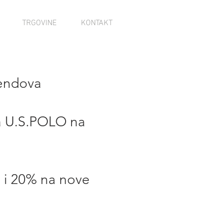
TRGOVINE
KONTAKT
endova
a U.S.POLO na
 i 20% na nove