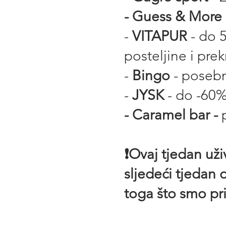
- Guess & More
-
VITAPUR
- do 
posteljine i pre
-
Bingo
- posebn
-
JYSK
- do -60
- Caramel bar -
❗️Ovaj tjedan u
sljedeći tjedan 
toga što smo pri