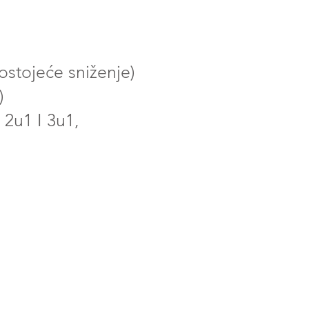
ostojeće sniženje)
)
 2u1 I 3u1,