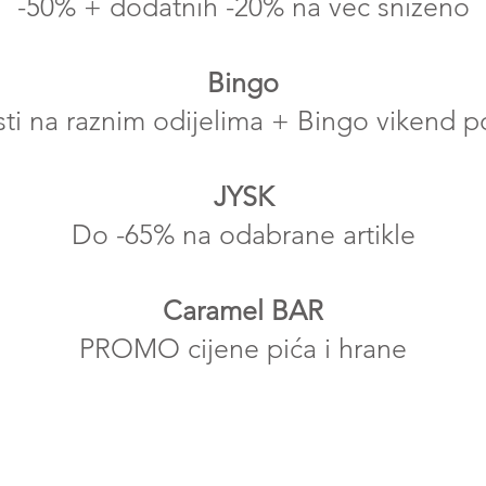
-50% + dodatnih -20% na već sniženo
Bingo
ti na raznim odijelima + Bingo vikend p
JYSK
Do -65% na odabrane artikle
Caramel BAR
PROMO cijene pića i hrane